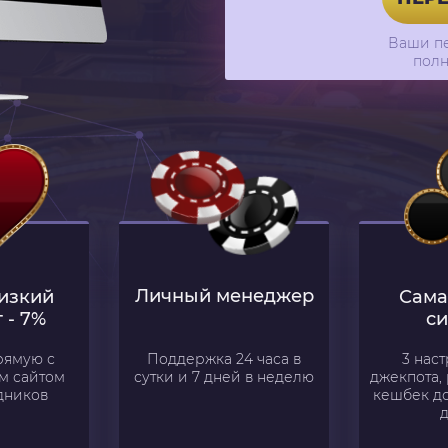
Ваши п
пол
Личный менеджер
Сама
изкий
си
 - 7%
3 нас
рямую с
Поддержка 24 часа в
джекпота,
м сайтом
сутки и 7 дней в неделю
кешбек до
дников
д