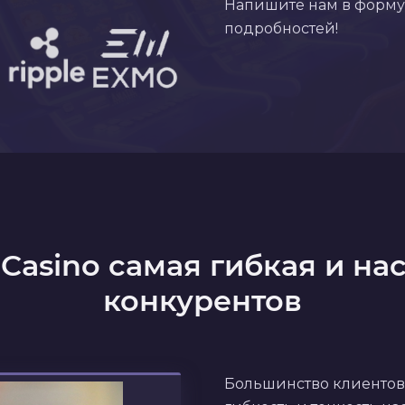
Напишите нам в форму 
подробностей!
Casino самая гибкая и на
конкурентов
Большинство клиентов 