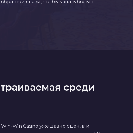
обратной связи, что бы узнать больше
страиваемая среди
Win-Win Casino уже давно оценили