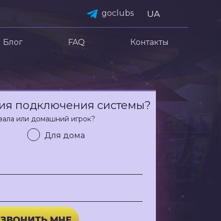
goclubs
UA
Блог
FAQ
Контакты
ия подключения системы?
зала или домашний игрок?
Для дома
ЕЗВОНИТЬ МНЕ