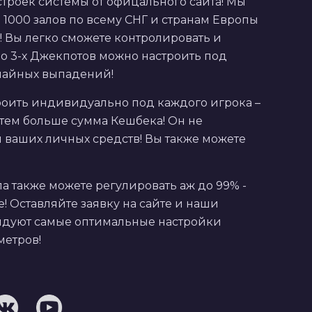
строек системы от офицального сайта! Мы
1000 залов по всему СНГ и странам Европы
 Вы легко сможете контролировать и
до 3-х Джекпотов можно настроить под
учайных выпадений!
роить индивидуально под каждого игрока –
 тем больше сумма Кешбека! Он не
 ваших личных средств! Вы также можете
а также можете регулировать аж до 99% -
! Оставляйте заявку на сайте и наши
дуют самые оптимальные настройки
метров!