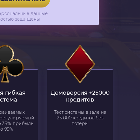
ерсональные данные
ностью защищены
Демоверсия +25000
я гибкая
кредитов
стема
Тест системы в зале на
траиваемых
25 000 кредитов без
 регулируемый
потерь!
 35%, прибыль
о 99%