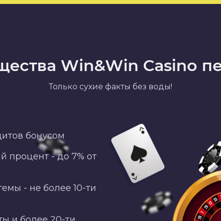
щества Win&Win Casino п
Только сухие факты без воды!
дитов бонусом
 процент - до 7% от
емы - не более 10-ти
ы и более 20-ти