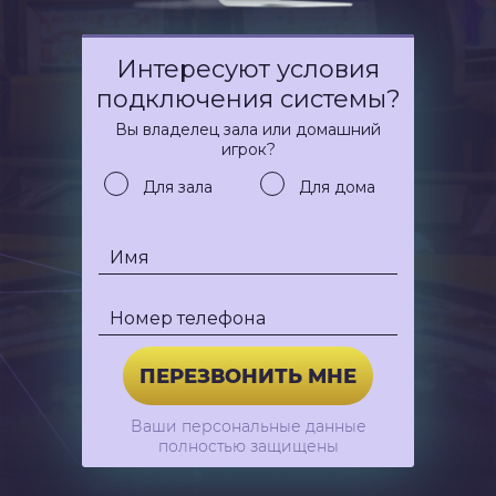
Интересуют условия
подключения системы?
Вы владелец зала или домашний
игрок?
Для зала
Для дома
Имя
Номер телефона
ПЕРЕЗВОНИТЬ МНЕ
Ваши персональные данные
полностью защищены