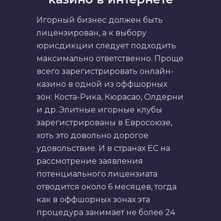
Игорный бизнес должен быть
лицензирован, а к выбору
юрисдикции следует подходить
максимально ответственно. Проще
всего зарегистрировать онлайн-
казино в одной из оффшорных
зон: Коста-Рика, Кюрасао, Олдерни
и др. Элитные игорные клубы
зарегистрированы в Евросоюзе,
хоть это довольно дорогое
удовольствие. И в странах ЕС на
рассмотрение заявления
потенциального лицензиата
отводится около 6 месяцев, тогда
как в оффшорных зонах эта
процедура занимает не более 24