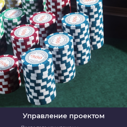
Управление проектом