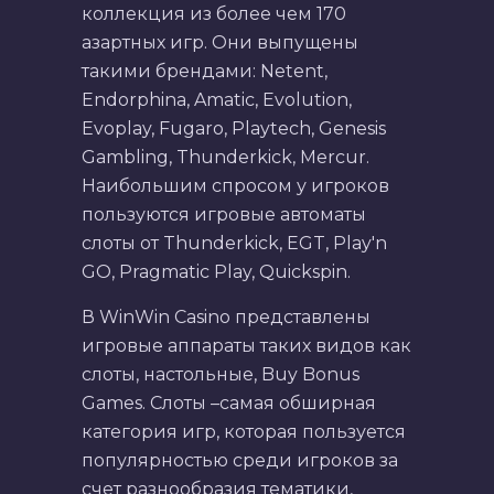
коллекция из более чем 170
азартных игр. Они выпущены
такими брендами: Netent,
Endorphina, Amatic, Evolution,
Evoplay, Fugaro, Playtech, Genesis
Gambling, Thunderkick, Mercur.
Наибольшим спросом у игроков
пользуются игровые автоматы
слоты от Thunderkick, EGT, Play'n
GO, Pragmatic Play, Quickspin.
В WinWin Casino представлены
игровые аппараты таких видов как
слоты, настольные, Buy Bonus
Games. Слоты –самая обширная
категория игр, которая пользуется
популярностью среди игроков за
счет разнообразия тематики,