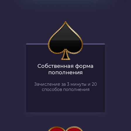
Собственная форма
пополнения
Зачисление за 3 минуты и 20
способов пополнения