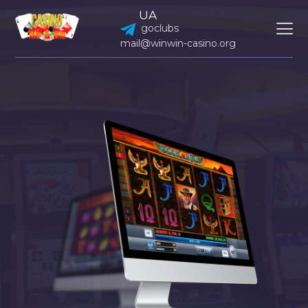
UA
goclubs
mail@winwin-casino.org