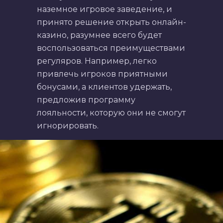
наземное игровое заведение, и
принято решение открыть онлайн-
казино, разумнее всего будет
воспользоваться преимуществами
регуляров. Например, легко
привлечь игроков приятными
бонусами, а клиентов удержать,
предложив программу
лояльности, которую они не смогут
игнорировать.