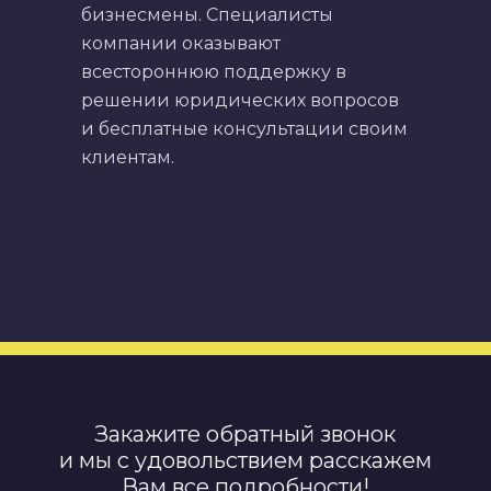
бизнесмены. Специалисты
компании оказывают
всестороннюю поддержку в
решении юридических вопросов
и бесплатные консультации своим
клиентам.
Закажите обратный звонок
и мы с удовольствием расскажем
Вам все подробности!