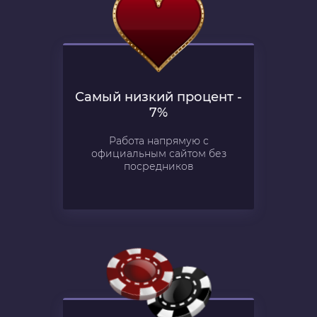
Самый низкий процент -
7%
Работа напрямую с
официальным сайтом без
посредников