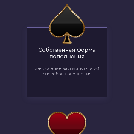
Собственная форма
пополнения
Зачисление за 3 минуты и 20
способов пополнения