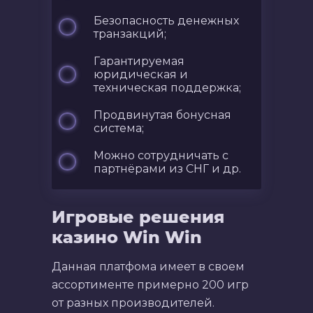
Безопасность денежных
транзакций;
Гарантируемая
юридическая и
техническая поддержка;
Продвинутая бонусная
система;
Можно сотрудничать с
партнёрами из СНГ и др.
Игровые решения
казино Win Win
Данная платфома имеет в своем
ассортименте примерно 200 игр
от разных производителей.