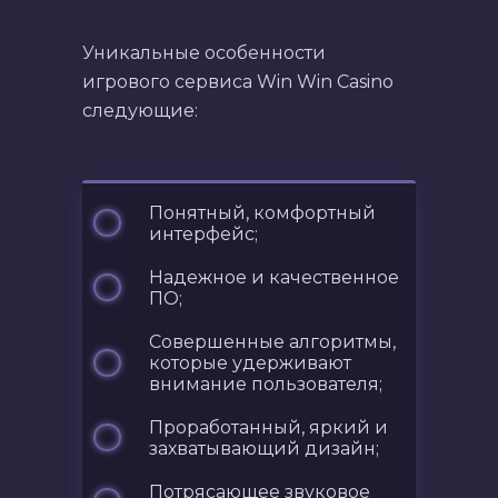
Уникальные особенности
игрового сервиса Win Win Casino
следующие:
Понятный, комфортный
интерфейс;
Надежное и качественное
ПО;
Совершенные алгоритмы,
которые удерживают
внимание пользователя;
Проработанный, яркий и
захватывающий дизайн;
Потрясающее звуковое