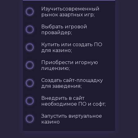
Изучитьсовременный
рынок азартных игр;
Выбрать игровой
провайдер;
Купить или создать ПО
для казино;
Приобрести игорную
лицензию;
Создать сайт-площадку
для заведения;
Внедрить в сайт
необходимое ПО и софт;
Запустить виртуальное
казино