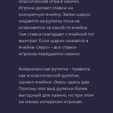
классическая игра в казино.
Игроки делают ставки на
конкретную ячейку. Затем шарик
кидается на рулетку пока не
остановится на какой-то ячейке.
Чья ставка совпадает с ячейкой тот
выиграл. Если шарик оказался в
ячейке «Зеро» – все ставки
игроков передаются казино.
Американская рулетка - правила
как в классической рулетке,
однако ячейки «Зеро» здесь две.
Поэтому этот вид рулетки более
выгодный для казино, но при этом
не менее интересен игрокам.