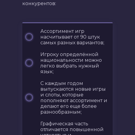
конкурентов:
Ассортимент игр
насчитывает от 90 штук
самых разных вариантов;
Игроку определённой
национальности можно
легко выбрать нужный
язык;
С каждым годом
выпускаются новые игры
и слоты, которые
пополняют ассортимент и
делают его еще более
разнообразным;
Графическая часть
отличается повышенной