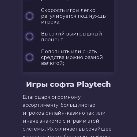
Скорость игры легко
регулируется под нужды
игрока;
Высокий выигрышный
процент.
Пополнить или снять
средства можно разной
валютой;
Игры софта Playtech
Благодаря огромному
ассортименту, большинство
игроков онлайн-казино так или
иначе знакомо с играми этой
системы. Их отличает высочайшее
качество, проработанная графика,