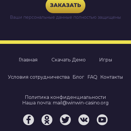
ЗАКАЗАТЬ
Ваши персональные данные полностью защищены
Главная
Скачать Демо
Игры
Условия сотрудничества
Блог
FAQ
Контакты
Политика конфиденциальности
Наша почта:
mail@winwin-casino.org