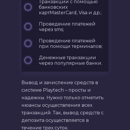
Транзакции с помощью
банковских
картMasterCard, Visa и др.;
Проведение платежей
через sms;
Проведение платежей
при помощи терминалов;
Денежные транзакции
через популярные банки.
Вывод и зачисление средств в
системе Playtech – просты и
надежны. Нужно только отметить
нюансы осуществления всех
транзакций. Так, вывод средств с
депозита осуществляется в
течение трех суток.