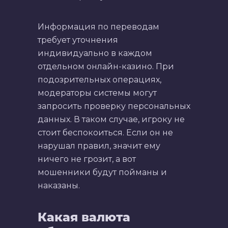
Информация по переводам
требует уточнения
индивидуально в каждом
отдельном онлайн-казино. При
подозрительных операциях,
модераторы системы могут
запросить проверку персональных
данных. В таком случае, игроку не
стоит беспокоиться. Если он не
нарушал правил, значит ему
ничего не грозит, а вот
мошенники будут пойманы и
наказаны.
Какая валюта