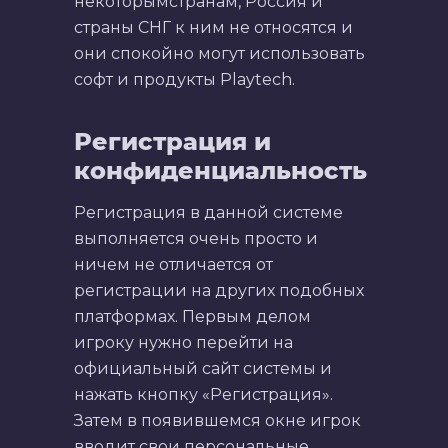
некоторымстранам, Россия и
страны СНГ к ним не относятся и
они спокойно могут использовать
софт и продукты Playtech.
Регистрация и
конфиденциальность
Регистрация в данной системе
выполняется очень просто и
ничем не отличается от
регистрации на других подобных
платформах. Первым делом
игроку нужно перейти на
официальный сайт системы и
нажать кнопку «Регистрация».
Затем в появившемся окне игрок
вводит свои персональные