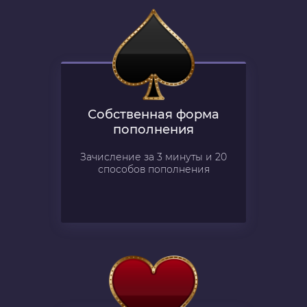
Собственная форма
пополнения
Зачисление за 3 минуты и 20
способов пополнения