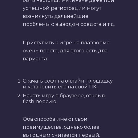
быть настоящими, иначе даже при
успешной регистрации могут
возникнуть дальнейшие
проблемы с выводом средств и т.д.
Приступить к игре на платформе
очень просто, для этого есть два
варианта:
Скачать софт на онлайн-площадку
и установить его на свой ПК;
Начать игру в браузере, открыв
flash-версию.
Оба способа имеют свои
преимущества, однако более
выгодным считается первый.