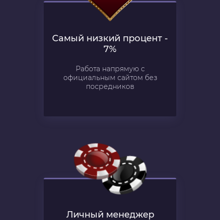
Самый низкий процент -
7%
Работа напрямую с
официальным сайтом без
посредников
Личный менеджер