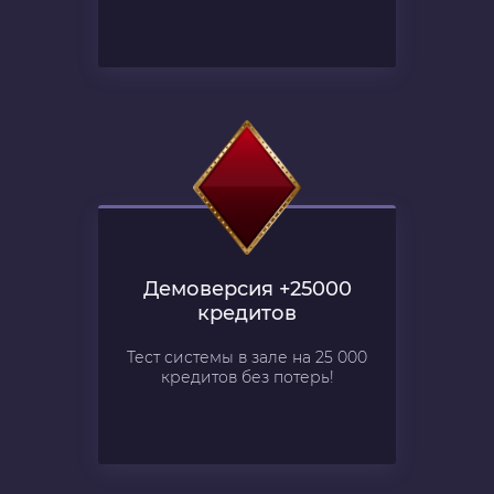
Демоверсия +25000
кредитов
Тест системы в зале на 25 000
кредитов без потерь!